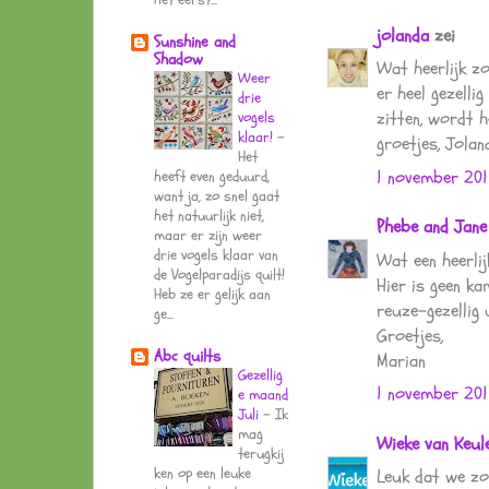
jolanda
zei
Sunshine and
Shadow
Wat heerlijk zo
Weer
er heel gezelli
drie
zitten, wordt 
vogels
klaar!
-
groetjes, Jolan
Het
1 november 201
heeft even geduurd,
want ja, zo snel gaat
het natuurlijk niet,
Phebe and Jane
maar er zijn weer
drie vogels klaar van
Wat een heerlij
de Vogelparadijs quilt!
Hier is geen ka
Heb ze er gelijk aan
reuze-gezellig u
ge...
Groetjes,
Abc quilts
Marian
Gezellig
1 november 201
e maand
Juli
-
Ik
mag
Wieke van Keul
terugkij
ken op een leuke
Leuk dat we zom