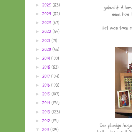
2025
(83)
►
gekocht. Allem
eens hoe 
2024
(82)
►
2023
(67)
►
Het was toen e
2022
(59)
►
2021
(71)
►
2020
(65)
►
2019
(100)
►
2018
(83)
►
2017
(104)
►
2016
(103)
►
2015
(107)
►
2014
(136)
►
2013
(123)
►
2012
(131)
►
Een plankje hoge
2011
(124)
▼