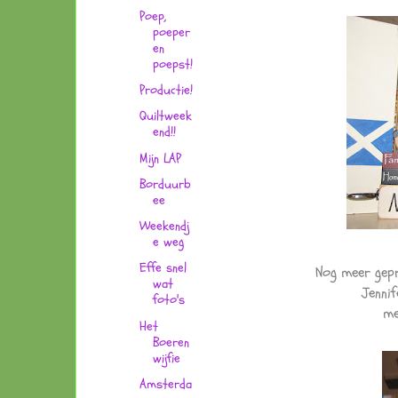
Poep,
poeper
en
poepst!
Productie!
Quiltweek
end!!
Mijn LAP
Borduurb
ee
Weekendj
e weg
Effe snel
Nog meer gepr
wat
Jennif
foto's
me
Het
Boeren
wijfie
Amsterda