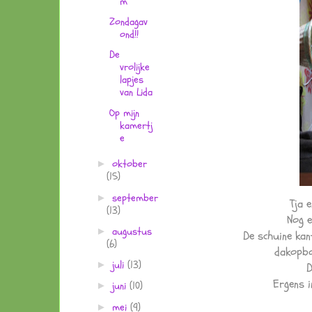
m
Zondagav
ond!!
De
vrolijke
lapjes
van Lida
Op mijn
kamertj
e
oktober
►
(15)
september
►
Tja 
(13)
Nog 
augustus
►
De schuine kan
(6)
dakopbo
juli
(13)
►
D
Ergens 
juni
(10)
►
mei
(9)
►