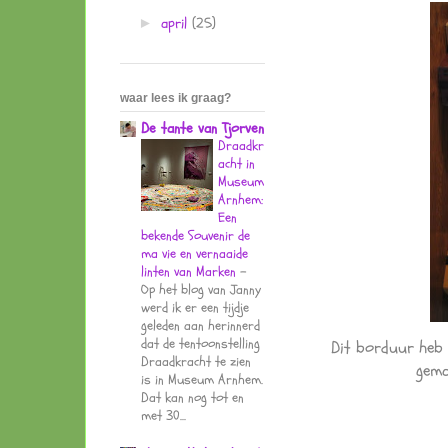
april
(25)
►
waar lees ik graag?
De tante van Tjorven
Draadkr
acht in
Museum
Arnhem:
Een
bekende Souvenir de
ma vie en vernaaide
linten van Marken
-
Op het blog van Janny
werd ik er een tijdje
geleden aan herinnerd
dat de tentoonstelling
Dit borduur heb 
Draadkracht te zien
gema
is in Museum Arnhem.
Dat kan nog tot en
met 30...