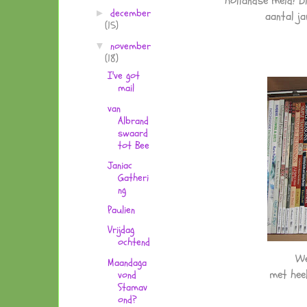
hollandse meid! Di
december
►
aantal ja
(15)
november
▼
(18)
I've got
mail
van
Albrand
swaard
tot Bee
Janiac
Gatheri
ng
Paulien
Vrijdag
ochtend
We
Maandaga
met hee
vond
Stamav
ond?