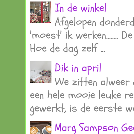
In de winkel
Afgelopen donder
'moest' ik werken........
Hoe de dag zelf ...
Dik in april
We zitten alweer d
een hele mooie leuke re
gewerkt, is de eerste wo
Marg Sampson Ge