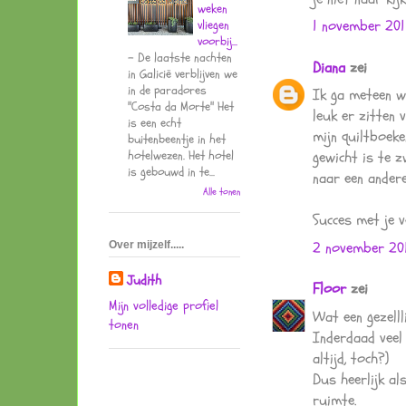
weken
1 november 20
vliegen
voorbij...
-
De laatste nachten
Diana
zei
in Galicië verblijven we
in de paradores
Ik ga meteen w
"Costa da Morte" Het
leuk er zitten 
is een echt
mijn quiltboeke
buitenbeentje in het
gewicht is te 
hotelwezen. Het hotel
is gebouwd in te...
naar een andere
Alle tonen
Succes met je 
2 november 201
Over mijzelf.....
Judith
Floor
zei
Mijn volledige profiel
Wat een gezelll
tonen
Inderdaad veel 
altijd, toch?)
Dus heerlijk als
ruimte.