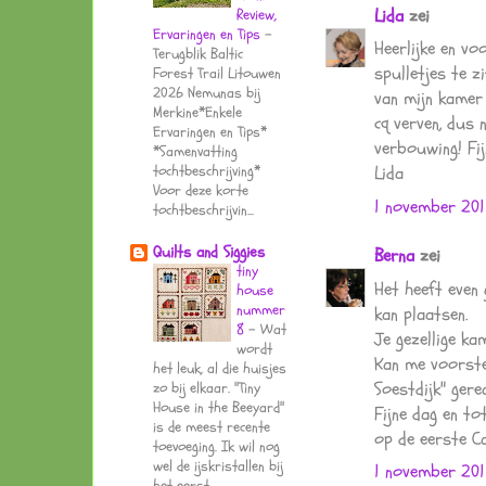
Lida
zei
Review,
Ervaringen en Tips
-
Heerlijke en voo
Terugblik Baltic
spulletjes te z
Forest Trail Litouwen
2026 Nemunas bij
van mijn kamer
Merkine*Enkele
cq verven, dus 
Ervaringen en Tips*
verbouwing! Fij
*Samenvatting
Lida
tochtbeschrijving*
Voor deze korte
1 november 201
tochtbeschrijvin...
Quilts and Siggies
Berna
zei
tiny
Het heeft even
house
nummer
kan plaatsen.
8
-
Wat
Je gezellige ka
wordt
Kan me voorstel
het leuk, al die huisjes
Soestdijk" gerea
zo bij elkaar. "Tiny
House in the Beeyard"
Fijne dag en t
is de meest recente
op de eerste C
toevoeging. Ik wil nog
wel de ijskristallen bij
1 november 201
het eerst...