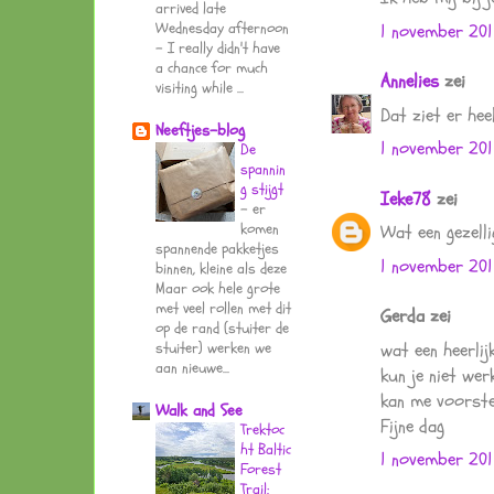
arrived late
Wednesday afternoon
1 november 201
- I really didn't have
a chance for much
Annelies
zei
visiting while ...
Dat ziet er heel
Neeftjes-blog
1 november 201
De
spannin
g stijgt
Ieke78
zei
-
er
komen
Wat een gezelli
spannende pakketjes
1 november 201
binnen, kleine als deze
Maar ook hele grote
met veel rollen met dit
Gerda zei
op de rand (stuiter de
wat een heerlij
stuiter) werken we
aan nieuwe...
kun je niet werke
kan me voorstel
Walk and See
Fijne dag
Trektoc
ht Baltic
1 november 201
Forest
Trail: