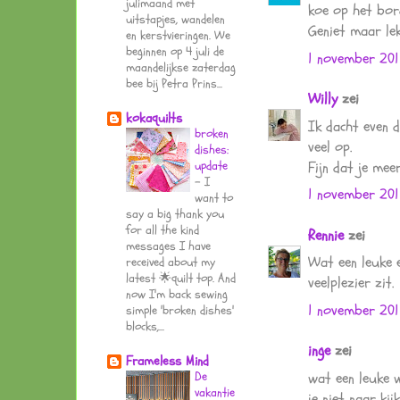
julimaand met
koe op het bord
uitstapjes, wandelen
Geniet maar lek
en kerstvieringen. We
beginnen op 4 juli de
1 november 201
maandelijkse zaterdag
bee bij Petra Prins...
Willy
zei
kokaquilts
Ik dacht even d
broken
veel op.
dishes:
Fijn dat je meer
update
-
I
1 november 201
want to
say a big thank you
for all the kind
Rennie
zei
messages I have
Wat een leuke e
received about my
latest 🌟quilt top. And
veelplezier zit.
now I'm back sewing
1 november 201
simple 'broken dishes'
blocks,...
inge
zei
Frameless Mind
wat een leuke w
De
vakantie
je niet naar kij