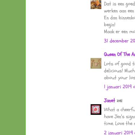
Dat is een goe
werken aan een q
En dan binnenko
begin!
Maak er een mo
31 december 2
Queen Of The A
Lots of good t
delicious! Much
about your los
1 januari 2019 
Janet
zei
What a cheerfu
have Jen's sign
time. Love the 
2 januari 2019