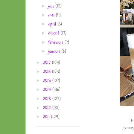
juni
(12)
►
mei
(4)
►
april
(6)
►
maart
(17)
►
februari
(7)
►
januari
(6)
►
2017
(104)
►
2016
(103)
►
2015
(107)
►
2014
(136)
►
2013
(123)
►
2012
(131)
►
2011
(124)
►
E
is ee