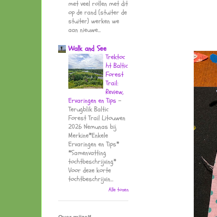
met veel rollen met dit
op de rand (stuiter de
stuiter) werken we
aan nieuwe...
Walk and See
Trektoc
ht Baltic
Forest
Trail:
Review,
Ervaringen en Tips
-
Terugblik Baltic
Forest Trail Litouwen
2026 Nemunas bij
Merkine*Enkele
Ervaringen en Tips*
*Samenvatting
tochtbeschrijving*
Voor deze korte
tochtbeschrijvin...
Alle tonen