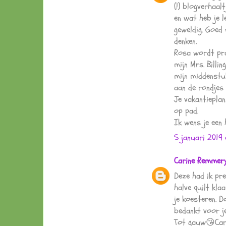
(!) blogverhaal
en wat heb je le
geweldig. Goed
denken.
Rosa wordt prac
mijn Mrs. Bill
mijn middenstuk
aan de rondjes 
Je vakantieplan
op pad.
Ik wens je een 
5 januari 2019
Carine Remmer
Deze had ik pre
halve quilt kla
je koesteren. D
bedankt voor je
Tot gauw😘Car