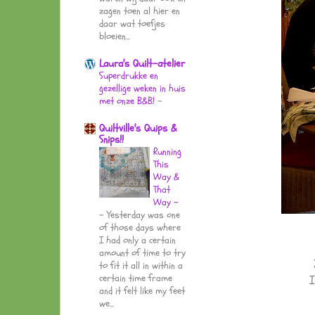
zagen toen al hier en
daar wat toefjes
bloeien...
Laura's Quilt-atelier
Superdrukke en
gezellige weken in huis
met onze B&B!
-
Quiltville's Quips &
Snips!!
Running
This
Way &
That
Way -
-
Yesterday was one
of those days where
I had only a certain
amount of time to try
to fit it all in within a
certain time frame
I
and it felt like my feet
we...