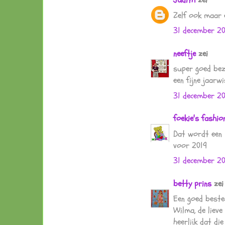
Zelf ook maar e
31 december 2
neeftje
zei
super goed bezi
een fijne jaarwi
31 december 20
foekie's fashi
Dat wordt een m
voor 2019
31 december 20
betty prins
zei
Een goed bested
Wilma, de lieve
heerlijk dat d