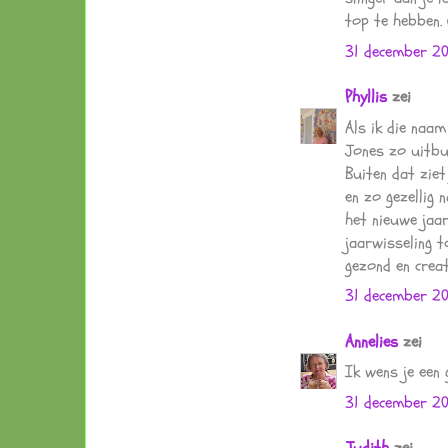
top te hebben. 
31 december 2
Phyllis
zei
Als ik die naam
Jones zo uitbun
Buiten dat ziet 
en zo gezellig 
het nieuwe jaar
jaarwisseling 
gezond en creat
31 december 2
Annelies
zei
Ik wens je een 
31 december 2
Judith
zei