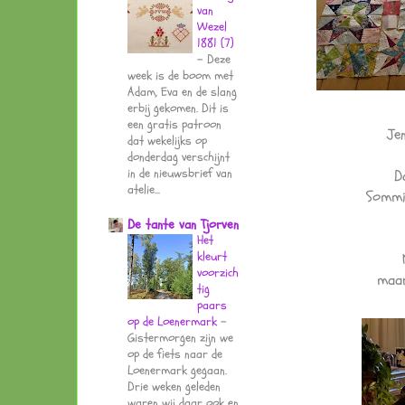
van
Wezel
1881 (7)
-
Deze
week is de boom met
Adam, Eva en de slang
erbij gekomen. Dit is
een gratis patroon
Je
dat wekelijks op
donderdag verschijnt
in de nieuwsbrief van
D
atelie...
Sommig
De tante van Tjorven
Het
kleurt
voorzich
maar
tig
paars
op de Loenermark
-
Gistermorgen zijn we
op de fiets naar de
Loenermark gegaan.
Drie weken geleden
waren wij daar ook en