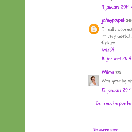
9 januari 2019 
johnypoipet
zei
I really apprec
of very useful 
future.
iwin89
10 januari 2019
Wilma
zei
Was gezellig Ma
12 januari 2019
Een reactie poste
Nieuwere post