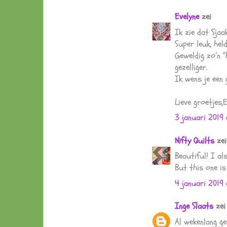
Evelyne
zei
Ik zie dat Sjaa
Super leuk, hel
Geweldig zo’n “
gezelliger.
Ik wens je een 
Lieve groetjes,
3 januari 2019
Nifty Quilts
zei
Beautiful! I al
But this one i
4 januari 2019
Inge Slaats
zei
Al wekenlang ge