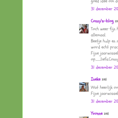
goed idee om de
31 december 20
Conny's-blog
ze
Toch weer fijn 
allemaal.
Beetje hulp en 
word echt prach
Fijne jaarwisse
op..........liefs.Conn
31 december 2
Ineke
zei
Wat heerlijk om
Fijne jaarwisse
31 december 2
Yvonne
zei