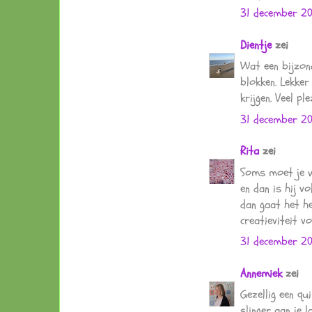
31 december 2
Dientje
zei
Wat een bijzon
blokken. Lekke
krijgen. Veel pl
31 december 20
Rita
zei
Soms moet je we
en dan is hij v
dan gaat het he
creatieviteit v
31 december 2
Annemiek
zei
Gezellig een qu
slinger aan je l