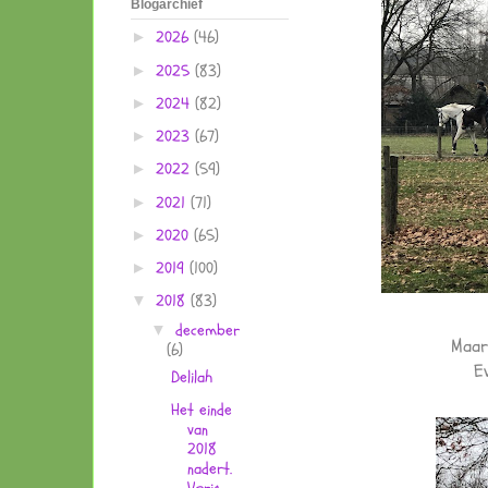
Blogarchief
2026
(46)
►
2025
(83)
►
2024
(82)
►
2023
(67)
►
2022
(59)
►
2021
(71)
►
2020
(65)
►
2019
(100)
►
2018
(83)
▼
december
▼
Maar
(6)
E
Delilah
Het einde
van
2018
nadert.