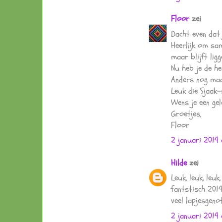
Floor
zei
Dacht even dat 
Heerlijk om sam
maar blijft ligg
Nu heb je de he
Anders nog maa
Leuk die Sjaak-
Wens je een gel
Groetjes,
Floor
2 januari 2019 
Hilde
zei
Leuk, leuk, leuk
fantstisch 2019
veel lapjesgeno
2 januari 2019