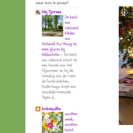
waar lees ik graag?
Hej Tjorven
De kerk
van
Leksand:
Kleden
van
Ostwald Au-Yeung en
even gluren bij
Hildasholm
-
De kerk
van Leksand staat op
een heuvel aan het
Siljanmeer en bij de
monding van de rivier
de Österdalälven.
Onderlangs loopt een
wandelpromenade.
Tegen d...
kokaquilts
another
week,
another
batch