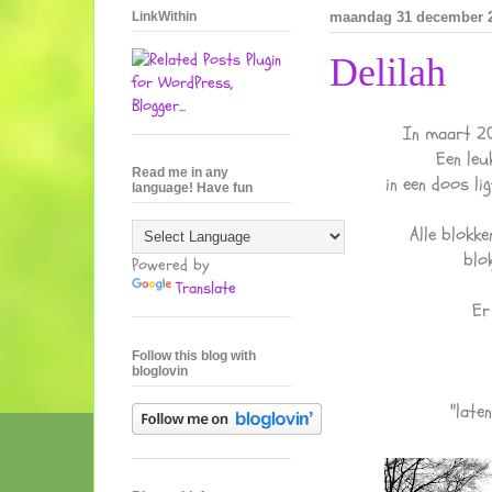
LinkWithin
maandag 31 december 
Delilah
In maart 20
Een leu
Read me in any
in een doos li
language! Have fun
Alle blokke
blok
Powered by
Translate
Er
Follow this blog with
bloglovin
"late