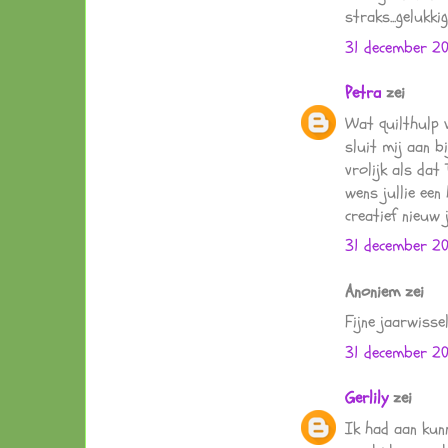
straks...gelukk
31 december 20
Petra
zei
Wat quilthulp v
sluit mij aan b
vrolijk als dat
wens jullie een
creatief nieuw 
31 december 2
Anoniem zei
Fijne jaarwisse
31 december 20
Gerlily
zei
Ik had aan kunne