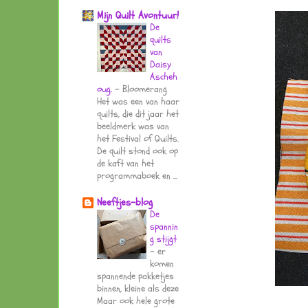
Mijn Quilt Avontuur!
De
quilts
van
Daisy
Ascheh
oug.
-
Bloomerang
Het was een van haar
quilts, die dit jaar het
beeldmerk was van
het Festival of Quilts.
De quilt stond ook op
de kaft van het
programmaboek en ...
Neeftjes-blog
De
spannin
g stijgt
-
er
komen
spannende pakketjes
binnen, kleine als deze
Maar ook hele grote