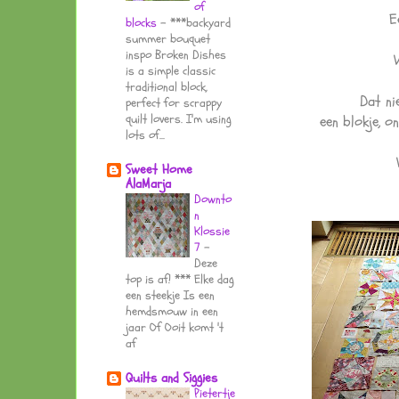
of
E
blocks
-
***backyard
summer bouquet
inspo Broken Dishes
is a simple classic
traditional block,
Dat nie
perfect for scrappy
quilt lovers. I'm using
een blokje, o
lots of...
Sweet Home
AlaMarja
Downto
n
Klossie
7
-
Deze
top is af! *** Elke dag
een steekje Is een
hemdsmouw in een
jaar Of Ooit komt 't
af
Quilts and Siggies
Pietertje