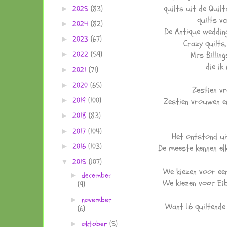
quilts uit de Qui
2025
(83)
►
quilts v
2024
(82)
►
De Antique wedding
2023
(67)
►
Crazy quilts,
Mrs Billing
2022
(59)
►
die i
2021
(71)
►
2020
(65)
►
Zestien v
2019
(100)
Zestien vrouwen e
►
2018
(83)
►
2017
(104)
►
Het ontstond ui
2016
(103)
►
De meeste kennen elk
2015
(107)
▼
We kiezen voor een
december
►
We kiezen voor Ei
(9)
november
►
Want 16 quiltende
(6)
oktober
(5)
►