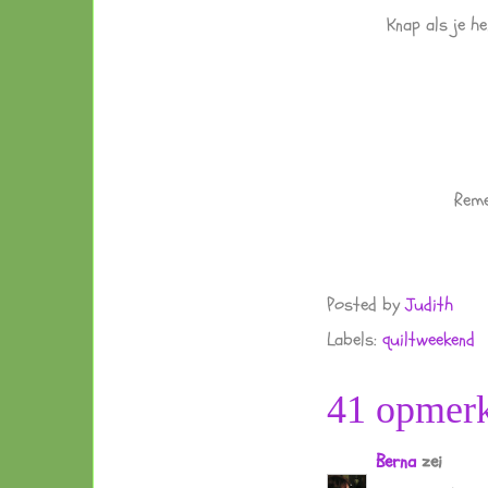
Knap als je h
Reme
Posted by
Judith
Labels:
quiltweekend
41 opmerk
Berna
zei