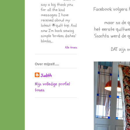
say a big thank you
Facebook volgers 
for all the kind
messages I have
received about my
maar na de q
latest 🌟quilt top. And
het eerste quiltwe
now I'm back sewing
Snachts werd de q
simple 'broken dishes'
blocks,...
Alle tonen
DAT zijn n
Over mijzelf.....
Judith
Mijn volledige profiel
tonen