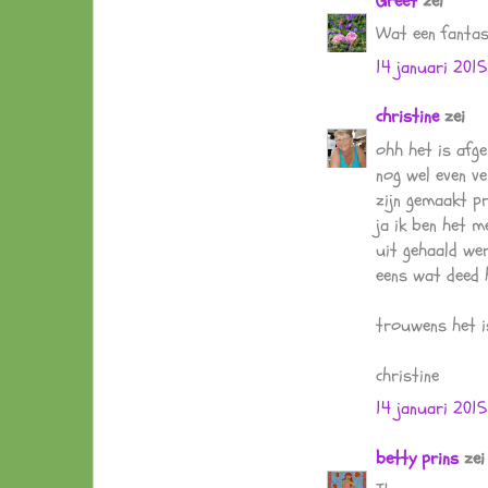
Greet
zei
Wat een fantast
14 januari 201
christine
zei
ohh het is afge
nog wel even ve
zijn gemaakt pr
ja ik ben het m
uit gehaald wer
eens wat deed 
trouwens het is
christine
14 januari 2015
betty prins
zei