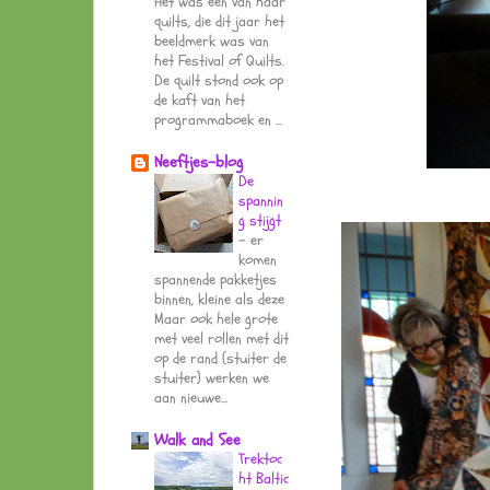
Het was een van haar
quilts, die dit jaar het
beeldmerk was van
het Festival of Quilts.
De quilt stond ook op
de kaft van het
programmaboek en ...
Neeftjes-blog
De
spannin
g stijgt
-
er
komen
spannende pakketjes
binnen, kleine als deze
Maar ook hele grote
met veel rollen met dit
op de rand (stuiter de
stuiter) werken we
aan nieuwe...
Walk and See
Trektoc
ht Baltic