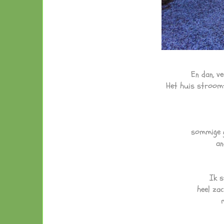
En dan, ve
Het huis stroomt
sommige 
an
Ik 
heel zac