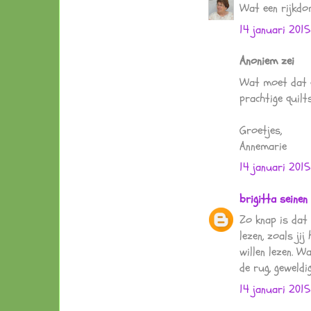
Wat een rijkdom
14 januari 201
Anoniem zei
Wat moet dat e
prachtige quilt
Groetjes,
Annemarie
14 januari 201
brigitta seinen
Zo knap is dat
lezen, zoals jij
willen lezen. W
de rug, geweldig
14 januari 201