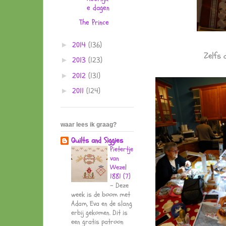
e dagen
The Prince
2014
(136)
►
Zelfs 
2013
(123)
►
2012
(131)
►
2011
(124)
►
waar lees ik graag?
Quilts and Siggies
Pietertje
van
Wezel
1881 (7)
-
Deze
week is de boom met
Adam, Eva en de slang
erbij gekomen. Dit is
een gratis patroon