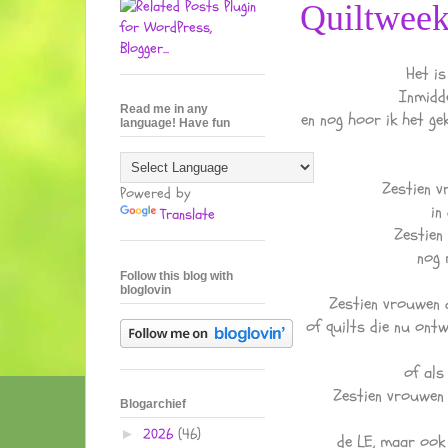
Quiltwee
Het is
Inmidde
Read me in any
en nog hoor ik het gek
language! Have fun
Zestien vr
Powered by
in 
Translate
Zestien 
nog 
Follow this blog with
bloglovin
Zestien vrouwen d
of quilts die nu ontw
of als
Zestien vrouwen 
Blogarchief
2026
(46)
►
de LE, maar ook 