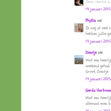
Deze reactie is
14 januari 201
Phyllis
zei
Ik zag al veel
hebben jullie g
14 januari 201
Dientje
zei
Wat een heerlij
weekend gehad.
Groet, Dientje.
14 januari 201
Gerda Hartman
Wat een heerlij
allemaal even bi