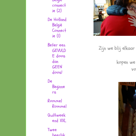
connect
ie (2)
De Holland
België
Connect
ie (1)
Beter een
Zijn we blij elkaa
GEVULD
E doos
dan
kopen we 
GEEN
vo
doos!
De
Beginne
rs
Rommel
Rommel
Quiltweek
end XXL
Twee
heerlijk