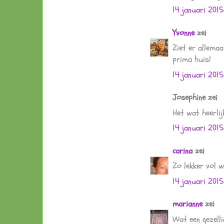
14 januari 2015
Yvonne
zei
Ziet er allemaa
prima huis!
14 januari 2015
Josephine zei
Het wat heerlijk
14 januari 2015
carina
zei
Zo lekker vol w
14 januari 201
marianne
zei
Wat een gezelli