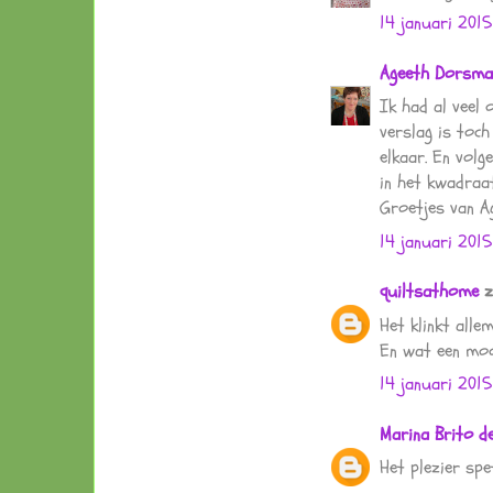
14 januari 201
Ageeth Dorsma
Ik had al veel 
verslag is toch
elkaar. En volge
in het kwadraa
Groetjes van A
14 januari 201
quiltsathome
z
Het klinkt alle
En wat een mooi
14 januari 201
Marina Brito 
Het plezier spe