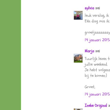
sylvia
zei
leuk verslag, i
Eén ding mis ik
groetjsssssssy
14 januari 201
Marja
zei
Tuurlijk lezen 
jullie weekend.
Je hebt volgen
bij te komen:)
Groet,
14 januari 201
Ineke Original
z