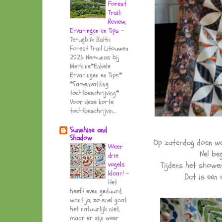
Forest
Trail:
Review,
Ervaringen en Tips
-
Terugblik Baltic
Forest Trail Litouwen
2026 Nemunas bij
Merkine*Enkele
Ervaringen en Tips*
*Samenvatting
tochtbeschrijving*
Voor deze korte
tochtbeschrijvin...
Sunshine and
Shadow
Op zaterdag doen we
Weer
Nel be
drie
vogels
Tijdens het showen
klaar!
-
Dat is een 
Het
heeft even geduurd,
want ja, zo snel gaat
het natuurlijk niet,
maar er zijn weer