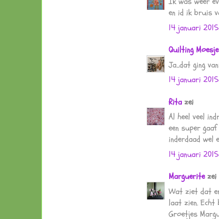
Ik was weer eve
en id ik bruis v
14 januari 2015
Quilting Moesje
Ja...dat ging van
14 januari 2015
Rita
zei
Al heel veel in
een super gaaf
inderdaad wel e
14 januari 2015
Marguerite
zei
Wat ziet dat er
laat zien. Echt 
Groetjes Margu