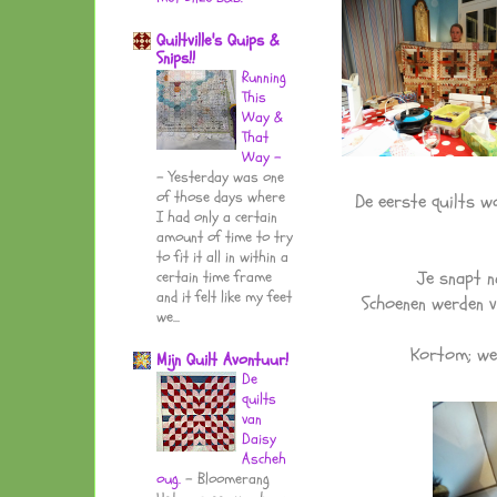
Quiltville's Quips &
Snips!!
Running
This
Way &
That
Way -
-
Yesterday was one
of those days where
De eerste quilts w
I had only a certain
amount of time to try
to fit it all in within a
Je snapt n
certain time frame
and it felt like my feet
Schoenen werden 
we...
Kortom; we 
Mijn Quilt Avontuur!
De
quilts
van
Daisy
Ascheh
oug.
-
Bloomerang