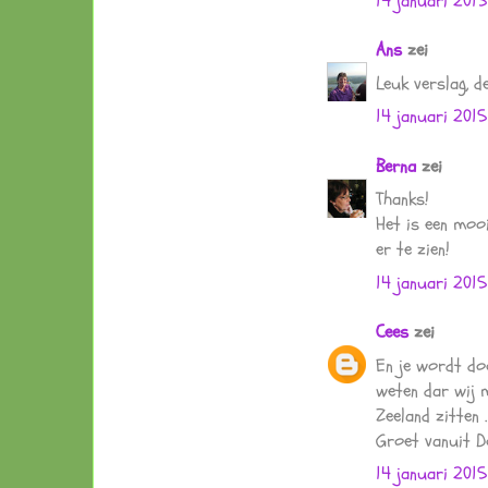
14 januari 201
Ans
zei
Leuk verslag, d
14 januari 201
Berna
zei
Thanks!
Het is een moo
er te zien!
14 januari 201
Cees
zei
En je wordt doo
weten dar wij 
Zeeland zitten .
Groet vanuit 
14 januari 201