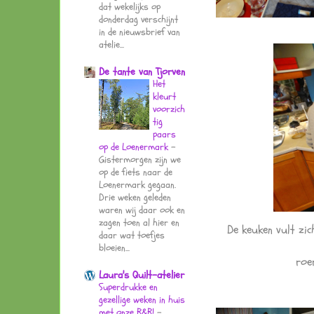
dat wekelijks op
donderdag verschijnt
in de nieuwsbrief van
atelie...
De tante van Tjorven
Het
kleurt
voorzich
tig
paars
op de Loenermark
-
Gistermorgen zijn we
op de fiets naar de
Loenermark gegaan.
Drie weken geleden
waren wij daar ook en
zagen toen al hier en
De keuken vult zic
daar wat toefjes
bloeien...
roe
Laura's Quilt-atelier
Superdrukke en
gezellige weken in huis
met onze B&B!
-