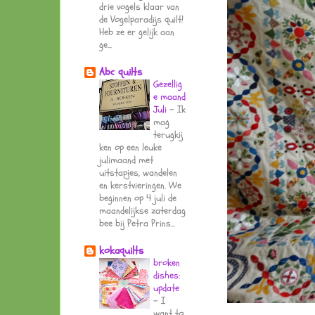
drie vogels klaar van
de Vogelparadijs quilt!
Heb ze er gelijk aan
ge...
Abc quilts
Gezellig
e maand
Juli
-
Ik
mag
terugkij
ken op een leuke
julimaand met
uitstapjes, wandelen
en kerstvieringen. We
beginnen op 4 juli de
maandelijkse zaterdag
bee bij Petra Prins...
kokaquilts
broken
dishes:
update
-
I
want to